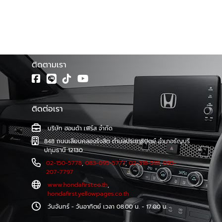
24 ชม.* ฟรี! แพ็กเกจเช็กระยะ ค่าแรง ค่าอะไหล่ 5 ปี หรือ
โชว์รูม ฮอนด้าเฟิร์ส จำหน่ายรถยนต์ฮอนด้าทุกรุ่น พร้อมศูนย์
100,000 กม.* ทำไม Honda e:N1 คือรถไฟฟ้า
บริการมาตรฐาน ทีมช่างเทคนิคผู้ชำนาญการของรถยนต์ฮอนด้า
ฮอนด้า (EV) ที่ตอบโจทย์ที่สุด? สมรรถนะการขับขี่ที่เหนือ
โดยตรง รวมทั้งบริการซ่อมตัวถังและสีที่ตรงตามรุ่นจาก
กว่า: วิ่งไกลถึง 500 กม. สัมผัสแรงบิดทรงพลัง 310 นิว
โรงงาน และบริการตรวจเช็คระยะ และซ่อมบำรุงอย่างครบวงจร
โดยช่างผู้เชี่ยวชาญรถยนต์ฮอนด้าโดยเฉพาะ
ตัน-เมตร ให้อัตราเร่งที่เร้าใจในทุกย่านความเร็ว และด้วย
แบตเตอรี่ลิเธียม-ไอออนความจุสูง ทำให้ สเปค Honda
ติดตามเรา
e:N1 สามารถขับขี่ได้ไกลสูงสุดถึง 500 กิโลเมตร
(มาตรฐาน NEDC) ต่อการชาร์จหนึ่งครั้ง ไม่ว่าจะเป็นการใช้
งานในเมืองหรือเดินทางข้ามจังหวัดก็ไร้กังวล ดีไซน์สะกด
ติดต่อเรา
ทุกสายตา สไตล์มินิมอล Honda e:N1 มาพร้อมดีไซน์ใหม่
ที่แตกต่าง โดดเด่นด้วยโลโก้ H-mark สีขาว และการ
บริษัท ฮอนด้า เฟิร์ส จำกัด
ออกแบบตัวถังที่เรียบหรูแต่แฝงไปด้วยความสปอร์ต
848 ถนนเลียบคลองรังสิต ตำบลประชาธิปัตย์ อำเภอธัญบุรี
สะท้อนความเป็นยนตรกรรมไฟฟ้าแห่งอนาคตอย่างแท้จริง
ปทุมธานี 12130
เทคโนโลยีสุดล้ำ และความปลอดภัย Honda SENSING
02-150-5778
,
083-095-5777
,
02-318-5111
,
095-
ภายในห้องโดยสารคือโลกแห่งเทคโนโลยี ด้วยหน้าจอ
207-7797
สัมผัสขนาดใหญ่ 15.1 นิ้ว, ระบบเชื่อมต่อ Apple CarPlay
www.hondafirst.co.th
,
ไร้สาย, แท่นชาร์จโทรศัพท์ไร้สาย และที่สำคัญคือความ
hondafirst.yellowpages.co.th
ปลอดภัยเต็มพิกัดด้วย Honda SENSING เทคโนโลยี
วันจันทร์ - วันอาทิตย์ เวลา 08.00 น. - 17.00 น.
อัจฉริยะที่จะช่วยดูแลคุณในทุกเส้นทาง สนใจ Honda e:N1