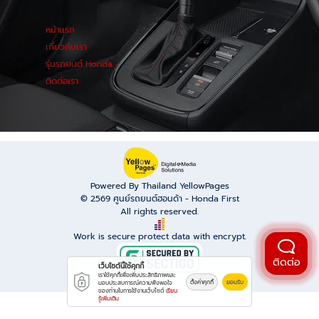
2025 (รถไฟฟ้า EV) ติดต่อทดลองขับและข้อเสนอพิเศษที่
"ฮอนด้าเฟิร์ส" สำนักงานใหญ่รังสิตคลอง2 เลขที่ 848
หน้าแรก
ถนนเลียบคลองรังสิต ต.ประชาธิปัตย์ อ.ธัญบุรี ปทุมธานี
เกี่ยวกับเรา
12130 โทร : 02-246-9355, 02-150-5777 Facebook
รุ่นรถยนต์ Honda
fanpage สาขารังสิตคลอง 2 สาขารามคำแหง ใกล้แอร์
ติดต่อเรา
พอร์ทลิงค์รามคำแหง เลขที่ 911ถนนรามคำแหง แขวง
สวนหลวง เขตสวนหลวง กรุงเทพ 10250 โทร : 02-
318-5111 Facebook fanpage สาขา รามคำแหง
Powered By Thailand YellowPages
© 2569
ศูนย์รถยนต์ฮอนด้า - Honda First
All rights reserved.
Work is secure protect data with encrypt.
ติดต่อ
เว็บไซต์นี้ใช้คุกกี้
เราใช้คุกกี้เพื่อเพิ่มประสิทธิภาพและ
ตั้งค่าคุกกี้
ยอมรับ
มอบประสบการณ์ความพึงพอใจ
ของท่านในการใช้งานเว็บไซต์
เรียน
รู้เพิ่มเติม