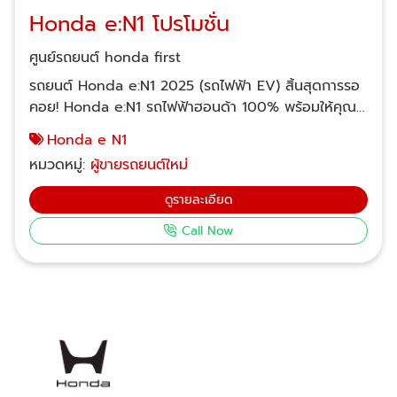
Honda e:N1 โปรโมชั่น
ศูนย์รถยนต์ honda first
​รถยนต์ Honda e:N1 2025 (รถไฟฟ้า EV) สิ้นสุดการรอ
คอย! Honda e:N1 รถไฟฟ้าฮอนด้า 100% พร้อมให้คุณ
เป็นเจ้าของแล้ววันนี้ที่ ฮอนด้า เฟิร์ส เปิดประสบการณ์ขับขี่
Honda e N1
แห่งอนาคตไปกับ Honda e:N1 ยนตรกรรม SUV
หมวดหมู่:
ผู้ขายรถยนต์ใหม่
พลังงานไฟฟ้า 100% จากฮอนด้า ที่หลายคนรอคอย หลัง
จากที่ก่อนหน้านี้เปิดให้บริการในรูปแบบการเช่าใช้เท่านั้น วัน
ดูรายละเอียด
นี้ รถไฟฟ้าฮอนด้า รุ่น e:N1 พร้อมแล้วสำหรับการเปิด
Call Now
จำหน่ายให้ทุกท่านได้เป็นเจ้าของอย่างเป็นทางการ สัมผัส
เทคโนโลยีสุดล้ำ ดีไซน์โดดเด่น และสมรรถนะอันทรงพลัง
ได้แล้วที่โชว์รูม ฮอนด้า เฟิร์ส พร้อมข้อเสนอ Honda
e:N1 โปรโมชั่น ที่ดีที่สุดที่คุณไม่ควรพลาด อัปเดตล่าสุด!
Honda e:N1 โปรโมชั่น และ ราคา ที่ ฮอนด้า เฟิร์ส ฟรี!
ประกันภัย 1 ปี* ฟรี! รับประกันแบตเตอรี่ EV 8 ปี หรือ
160,000 กม.* ฟรี! รับประกันคุณภาพรถยนต์ใหม่ 5 ปี
หรือ 140,000 กม.* ฟรี! บริการช่วยเหลือฉุกเฉินตลอด