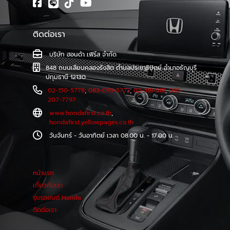
ติดต่อเรา
บริษัท ฮอนด้า เฟิร์ส จำกัด
848 ถนนเลียบคลองรังสิต ตำบลประชาธิปัตย์ อำเภอธัญบุรี
ปทุมธานี 12130
02-150-5778
,
083-095-5777
,
02-318-5111
,
095-
207-7797
www.hondafirst.co.th
,
hondafirst.yellowpages.co.th
วันจันทร์ - วันอาทิตย์ เวลา 08.00 น. - 17.00 น.
หน้าแรก
เกี่ยวกับเรา
รุ่นรถยนต์ Honda
ติดต่อเรา