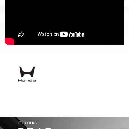
โชว์รูม ฮอนด้าเฟิร์ส จำหน่ายรถยนต์ฮอนด้าทุกรุ่น พร้อมศูนย์
บริการมาตรฐาน ทีมช่างเทคนิคผู้ชำนาญการของรถยนต์ฮอนด้า
โดยตรง รวมทั้งบริการซ่อมตัวถังและสีที่ตรงตามรุ่นจาก
โรงงาน และบริการตรวจเช็คระยะ และซ่อมบำรุงอย่างครบวงจร
โดยช่างผู้เชี่ยวชาญรถยนต์ฮอนด้าโดยเฉพาะ
ติดตามเรา