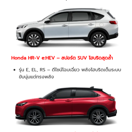
Honda HR-V e:HEV – สปอร์ต SUV ไฮบริดสุดล้ำ
รุ่น E, EL, RS – ดีไซน์โฉบเฉี่ยว พลังไฮบริดเต็มระบบ
ขับนุ่มแต่ทรงพลัง