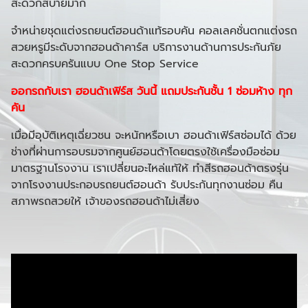
สะดวกสบายมาก
จำหน่ายชุดแต่งรถยนต์ฮอนด้าแท้รอบคัน คอลเลคชั่นตกแต่งรถ
สวยหรูมีระดับจากฮอนด้าคาร์ส บริการงานด้านการประกันภัย
สะดวกครบครันแบบ One Stop Service
ออกรถกับเรา ฮอนด้าเฟิร์ส วันนี้ แถมประกันชั้น 1 ซ่อมห้าง ทุก
คัน
เมื่อมีอุบัติเหตุเฉี่ยวชน จะหนักหรือเบา ฮอนด้าเฟิร์สซ่อมได้ ด้วย
ช่างที่ผ่านการอบรมจากศูนย์ฮอนด้าโดยตรงใช้เครื่องมือซ่อม
มาตรฐานโรงงาน เราเปลี่ยนอะไหล่แท้ให้ ทำสีรถฮอนด้าตรงรุ่น
จากโรงงานประกอบรถยนต์ฮอนด้า รับประกันทุกงานซ่อม คืน
สภาพรถสวยให้ เจ้าของรถฮอนด้าไม่เสี่ยง