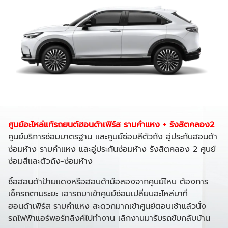
ศูนย์อะไหล่แท้รถยนต์ฮอนด้าเฟิร์ส รามคำแหง + รังสิตคลอง2
ศูนย์บริการซ่อมมาตรฐาน และศูนย์ซ่อมสีตัวถัง อู่ประกันฮอนด้า
ซ่อมห้าง รามคำแหง และอู่ประกันซ่อมห้าง รังสิตคลอง 2 ศูนย์
ซ่อมสีและตัวถัง-ซ่อมห้าง
ซื้อฮอนด้าป้ายแดงหรือฮอนด้ามือสองจากศูนย์ไหน ต้องการ
เช็ครถตามระยะ เอารถมาเข้าศูนย์ซ่อมเปลี่ยนอะไหล่มาที่
ฮอนด้าเฟิร์ส รามคำแหง สะดวกมากเข้าศูนย์ตอนเช้าแล้วนั่ง
รถไฟฟ้าแอร์พอร์ทลิงค์ไปทำงาน เลิกงานมารับรถขับกลับบ้าน