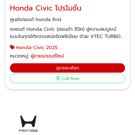
Honda Civic โปรโมชั่น
ศูนย์รถยนต์ honda first
​รถยนต์ Honda Civic (ฮอนด้า ซีวิค) สู่ความสมบูรณ์
แบบในทุกมิติความสปอร์ตพรีเมียม ด้วย VTEC TURBO
ใหม่ 178 แรงม้า นี่คือ Civic ยนตรกรรมสปอร์ตพรีเมียมซี
Honda Civic 2025
ดาน ที่จะพาคุณไป เกินกว่าใครจะตามทัน มาพร้อม
หมวดหมู่:
ผู้ขายรถยนต์ใหม่
เทคโนโลยีความปลอดภัยอัจฉริยะ Honda SENSING ที่มี
ใน All-new Civic ทุกรุ่นย่อย พร้อมความ
ดูรายละเอียด
สะดวก Honda Smart Key Card ใหม่ ดีไซน์เรียบหรู
Call Now
พกพาสะดวก ให้คุณล็อกและปลดล็อกรถได้ อย่างสะดวก
สบาย เพียงแค่พกการ์ไว้กับตัว สนใจ Honda civic
2026 (ฮอนด้า ซีวิค 2026) ติดต่อทดลองขับและข้อเสนอ
พิเศษที่ "ฮอนด้าเฟิร์ส" สำนักงานใหญ่รังสิตคลอง2 เลขที่
848 ถนนเลียบคลองรังสิต ต.ประชาธิปัตย์ อ.ธัญบุรี
ปทุมธานี 12130 โทร : 02-246-9355, 02-150-5777
Facebook fanpage สาขารังสิตคลอง 2 สาขา
รามคำแหง ใกล้แอร์พอร์ทลิงค์รามคำแหง เลขที่ 911 ถนน