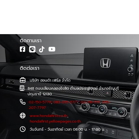
รามคำแหง แขวงสวนหลวง เขตสวนหลวง กรุงเทพ
โชว์รูม ฮอนด้าเฟิร์ส จำหน่ายรถยนต์ฮอนด้าทุกรุ่น พร้อมศูนย์
10250 โทร : 02-318-5111 Facebook fanpage สาขา
บริการมาตรฐาน ทีมช่างเทคนิคผู้ชำนาญการของรถยนต์ฮอนด้า
รามคำแหง
โดยตรง รวมทั้งบริการซ่อมตัวถังและสีที่ตรงตามรุ่นจาก
โรงงาน และบริการตรวจเช็คระยะ และซ่อมบำรุงอย่างครบวงจร
โดยช่างผู้เชี่ยวชาญรถยนต์ฮอนด้าโดยเฉพาะ
ติดตามเรา
ติดต่อเรา
บริษัท ฮอนด้า เฟิร์ส จำกัด
848 ถนนเลียบคลองรังสิต ตำบลประชาธิปัตย์ อำเภอธัญบุรี
ปทุมธานี 12130
02-150-5778
,
083-095-5777
,
02-318-5111
,
095-
207-7797
www.hondafirst.co.th
,
hondafirst.yellowpages.co.th
วันจันทร์ - วันอาทิตย์ เวลา 08.00 น. - 17.00 น.